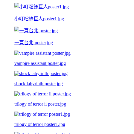
小叮噹綠巨人poster1.jpg
一頁台北 poster.jpg
vampire assistant poster.jpg
shock labyrinth poster.jpg
trilogy of terror ii poster.jpg
trilogy of terror poster1.jpg