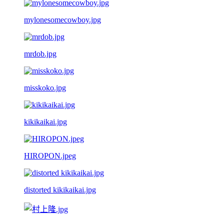
mylonesomecowboy.jpg
mrdob.jpg
misskoko.jpg
kikikaikai.jpg
HIROPON.jpeg
distorted kikikaikai.jpg