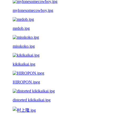
mylonesomecowboy.jpg
mrdob.jpg
misskoko.jpg
kikikaikai.jpg
HIROPON.jpeg
distorted kikikaikai.jpg