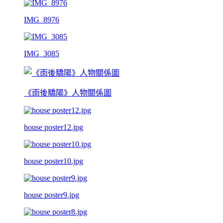
IMG_8976
IMG_3085
《雨後驕陽》人物關係圖
house poster12.jpg
house poster10.jpg
house poster9.jpg