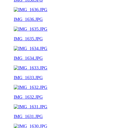
IMG_1636.JPG
IMG_1635.JPG
IMG_1634.JPG
IMG_1633.JPG
IMG_1632.JPG
IMG_1631.JPG