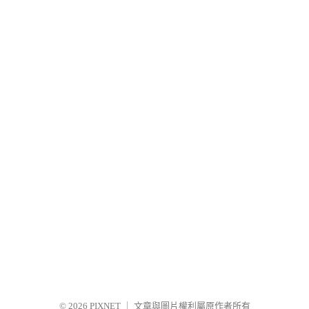
© 2026
PIXNET
｜
文章與圖片權利屬原作者所有