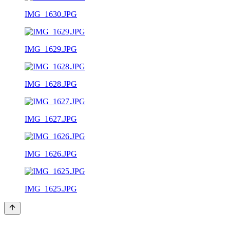
IMG_1630.JPG
IMG_1629.JPG
IMG_1628.JPG
IMG_1627.JPG
IMG_1626.JPG
IMG_1625.JPG