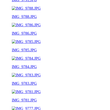
IMG_9788.JPG
IMG_9786.JPG
IMG_9785.JPG
IMG_9784.JPG
IMG_9783.JPG
IMG_9781.JPG