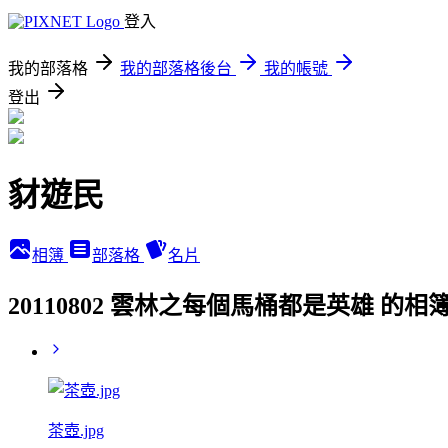
登入
我的部落格
我的部落格後台
我的帳號
登出
豺遊民
相簿
部落格
名片
20110802 雲林之每個馬桶都是英雄 的相
茶壺.jpg