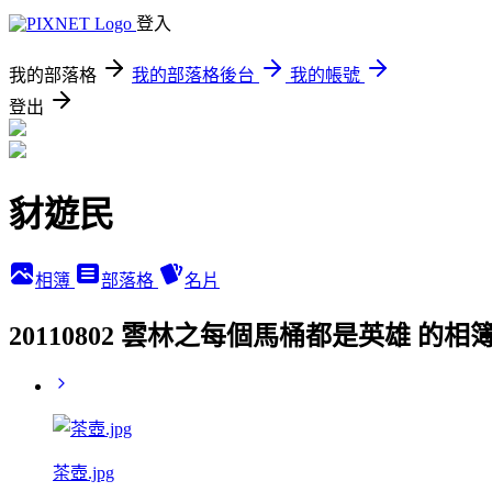
登入
我的部落格
我的部落格後台
我的帳號
登出
豺遊民
相簿
部落格
名片
20110802 雲林之每個馬桶都是英雄 的相
茶壺.jpg