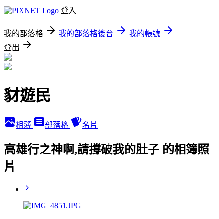
登入
我的部落格
我的部落格後台
我的帳號
登出
豺遊民
相簿
部落格
名片
高雄行之神啊,請撐破我的肚子 的相簿照
片