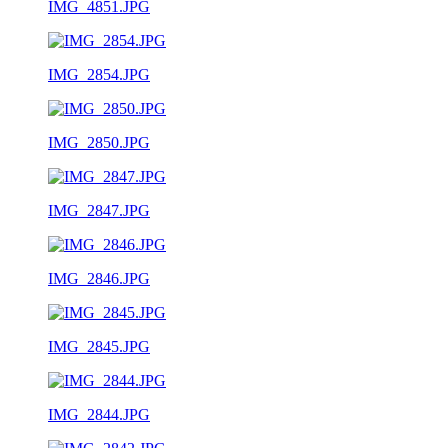
IMG_4851.JPG
IMG_2854.JPG
IMG_2850.JPG
IMG_2847.JPG
IMG_2846.JPG
IMG_2845.JPG
IMG_2844.JPG