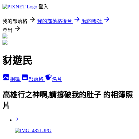
登入
我的部落格
我的部落格後台
我的帳號
登出
豺遊民
相簿
部落格
名片
高雄行之神啊,請撐破我的肚子 的相簿照
片