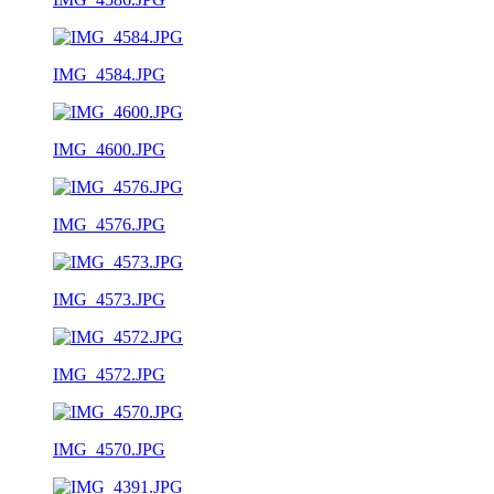
IMG_4584.JPG
IMG_4600.JPG
IMG_4576.JPG
IMG_4573.JPG
IMG_4572.JPG
IMG_4570.JPG