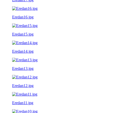
Eredan16.jpg
Eredan15.jpg
Eredan14.jpg
Eredan13.jpg
Eredan12.jpg
Eredan11.jpg