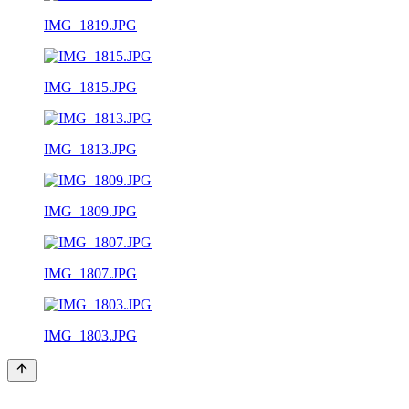
IMG_1819.JPG
IMG_1815.JPG
IMG_1813.JPG
IMG_1809.JPG
IMG_1807.JPG
IMG_1803.JPG