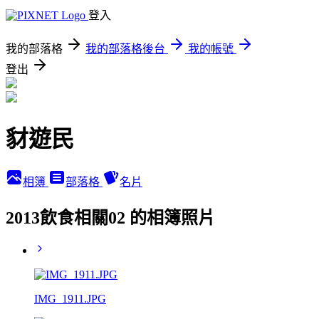
登入
我的部落格
我的部落格後台
我的帳號
登出
豺遊民
相簿
部落格
名片
2013飲食相關02 的相簿照片
IMG_1911.JPG