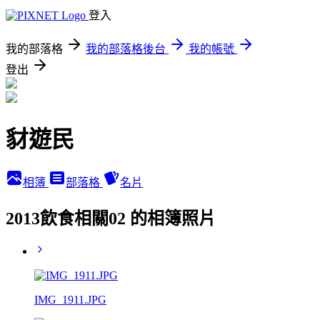
登入
我的部落格
我的部落格後台
我的帳號
登出
豺遊民
相簿
部落格
名片
2013飲食相關02 的相簿照片
IMG_1911.JPG