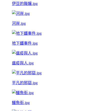
伊豆的舞孃.jpg
河岸.jpg
地下鐵事件.jpg
瘟疫與人.jpg
平凡的邪惡.jpg
鱷魚街.jpg