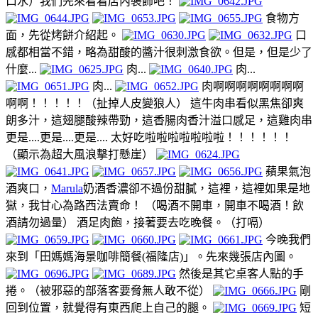
口水）我們先來看看店內裝飾吧！
食物方
面，先從烤餅介紹起。
口
感都相當不錯，略為甜酸的醬汁很刺激食欲。但是，但是少了
什麼...
肉...
肉...
肉...
肉啊啊啊啊啊啊啊啊
啊啊！！！！！（扯掉人皮變狼人） 這牛肉串看似黑焦卻爽
朗多汁，這翅腿酸辣帶勁，這香腸肉香汁溢口感足，這雞肉串
更是....更是....更是.... 太好吃啦啦啦啦啦啦啦！！！！！！
（顯示為超大風浪擊打懸崖）
蘋果氣泡
酒爽口，
Marula
奶酒香濃卻不過份甜膩，這裡，這裡如果是地
獄，我甘心為路西法賣命！ （喝酒不開車，開車不喝酒！飲
酒請勿過量） 酒足肉飽，接著要去吃晚餐。（打嗝）
今晚我們
來到「田媽媽海景咖啡簡餐(福隆店)」。先來幾張店內圖。
然後是其它桌客人點的手
捲。（被邪惡的部落客要脅無人敢不從）
剛
回到位置，就覺得有東西爬上自己的腿。
短