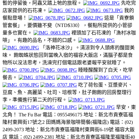
暫的停留後，阿蟲又踏上牠的旅程。
先吃完
店家提供的石花凍。
我的
餐點登場！
這是「貢寮鎖
管套餐」，要價雖不斐（NTD$330），餐點所提供的小管卻
量多也實在。
裡頭加了石花凍的「漁村冰咖
啡」。有趣的品名，不錯的口感。
「洛神花冰沙」。清涼到令人頭疼的酸甜美
味。 飽蜘蛛狀態回到當晚入宿的福容大飯店，滿腦子都是食
物所以沒法思考，洗澡完打個電話跟老婆報平安就睡了。
睡睡醒醒到了白天，吃早
餐去。
吃了荷包蛋、豆漿麥片、
豆腐、魚、高麗菜、吐司、培根等，肚子飽飽的回房整理行
李，準備進行第二天的行程。
早安，東
北角！ The Fu Bar 電話：0955496175 地址：新北市貢寮區福
隆村東興街17號之2 田媽媽海景咖啡簡餐(福隆店) 電話：(02)
2499-2073 地址：新北市貢寮區福隆村東興街6-19號 福容大飯
店 電話：(02) 2499-2381 地址：新北市貢寮區福隆里福隆街40