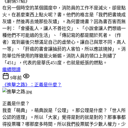
《劇情介紹》
在另一個時空的某個國度中，消防員的工作不是滅火，卻是點
火。在甚麼東西上點火呢？書。他們的格言是「我們把書燒成
灰燼，然後再去燒那些灰燼」。為何要燒書？因為書百害而無
一利：「會擾亂人，讓人不善社交」、「小說會讓人們想過一
種他們不可能過的生活」、「傳記寫的都是關於死者。（作
者）寫到最後只想滿足自己的虛榮心。讓自己與眾不同，高人
一等」、「肝癌的書會讓抽菸的人害怕，所以應該燒掉」。消
防單位所使用的隊徽是火蜥蜴，消防人員的領口上則繡了
「451」，代表的是華氏451度，也就是紙張的燃點。
繼續閱讀
9年前
《進擊之路》：正義是什麼？
正義是什麼？
我查「萌典」，萌典說是「公理」。那公理是什麼？「世人所
公認的道理」。所以「大家」覺得是對的就是對的？那事事都
得投票囉？哪那麼多時間，所以我們投票賦予少數人權力，少