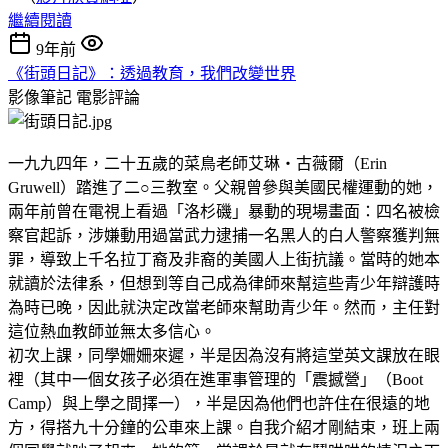
繼續閱讀
9年前
《街頭日記》：透過教育，我們改變世界
影像筆記
電影評論
一九九四年，二十五歲的菜鳥老師艾琳‧古薇爾（Erin
Gruwell）踏進了二○三教室。父親曾參與美國民權運動的她，
兩年前曾在電視上看過「洛杉磯」暴動的現場畫面：四名被檢
察官起訴，涉嫌動用過當武力逮捕一名黑人的白人警察獲判無
罪，導致上千名拉丁裔及非裔的美國人上街抗議。當時的她本
就讀於法律系，但想到等自己成為律師來幫這些青少年辯護時
為時已晚，因此就決定改當老師來幫助青少年。然而，主任對
這位熱血教師並無太多信心。
初次上課，同學姍姍來遲，半是因為沒有將這堂英文課放在眼
裡（其中一個女孩子必須在進軍事管理的「震撼營」（Boot
Camp）與上學之間擇一），半是因為他們也許住在很遠的地
方，得搭九十分鐘的公車來上課。自我介紹才剛結束，班上兩