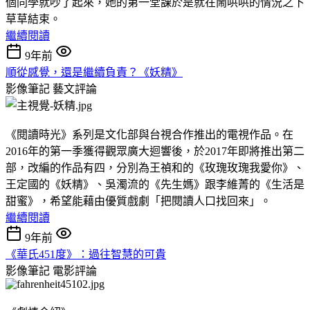
個同學就吵了起來，她的第一堂課於是就在鬧哄哄的情況之下
草草結束。
繼續閱讀
9年前
順從感覺，還是繼續負責？《妖精》
影像筆記
藝文評論
《閱讀時光》系列是文化部與台視合作推出的電視作品。在
2016年的第一季獲得觀眾廣大迴響後，於2017年即將推出第二
部，改編的作品有四，分別為王禎和的《玫瑰玫瑰我愛你》、
王定國的《妖精》、吳濁流的《先生媽》跟李維菁的《生活是
甜蜜》，希望能藉由優質戲劇「把閱讀人口找回來」。
繼續閱讀
9年前
《華氏451度》：過往智慧的可貴
影像筆記
電影評論