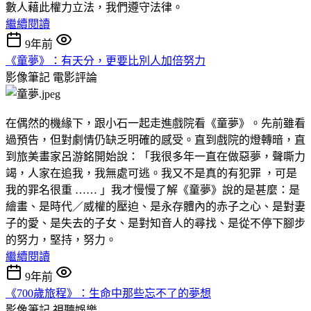
數人藉此權力立法，我們遵守法律。
繼續閱讀
9年前
《童夢》：有天分，更要比別人加倍努力
影像筆記
電影評論
在偶然的機緣下，跟小石一起走進戲院看《童夢》。先前雖看
過預告，但對劇情仍缺乏明確的感受。直到戲院的燈轉暗，直
到旅美畫家呂游銘開始說：「我很多年一直在做惡夢，聲嘶力
竭，人家在追我，我無處可逃。我又不是真的有犯罪 ，可是
我的罪名很重 …… 」我才慢慢了解《童夢》說的是甚麼：是
繪畫、是時代／威權的壓迫、是永存體內的赤子之心、是對妻
子的愛、是失去的子女、是對知音人的尋找、是從不停下腳步
的努力，堅持，努力。
繼續閱讀
9年前
《700歲旅程》：生命中那些忘不了的夢想
影像筆記
視聽娛樂