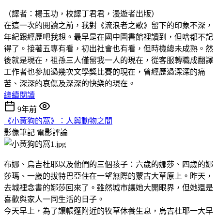
（譯者：楊玉功，校譯丁君君，漫遊者出版）
在這一次的閱讀之前，我對《流浪者之歌》留下的印象不深，
年紀跟經歷吧我想。最早是在國中圖書館裡讀到，但啥都不記
得了。接著五專有看，初出社會也有看，但時機總未成熟。然
後就是現在，祖孫三人僅留我一人的現在，從客服轉職成翻譯
工作者也參加過幾次文學獎比賽的現在，曾經歷過深深的痛
苦、深深的哀傷及深深的快樂的現在。
繼續閱讀
9年前
《小黃狗的窩》：人與動物之間
影像筆記
電影評論
布娜、烏吉杜耶以及他們的三個孩子：六歲的娜莎、四歲的娜
莎瑪、一歲的拔特巴亞住在一望無際的蒙古大草原上。昨天，
去城裡念書的娜莎回來了。雖然城市讓她大開眼界，但她還是
喜歡與家人一同生活的日子。
今天早上，為了讓帳篷附近的牧草休養生息，烏吉杜耶一大早