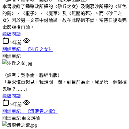
本書收錄了鍾肇政所譯的〈砂丘之女〉及劉慕沙所譯的〈紅色
的繭〉、〈棍子〉、〈魔筆〉及〈無關的死〉。而〈砂丘之
女〉因於另一文章中討論過，故在此略過不談，留待日後看完
電影版後再論。
繼續閱讀
9年前
閱讀筆記：《沙丘之女》
閱讀筆記
（譯者：吳季倫，聯經出版）
「為求慎重起見，我想問一問。到目前為止，我是第一個倒楣
鬼嗎？……」
繼續閱讀
9年前
閱讀筆記：《流浪者之歌》
閱讀筆記
藝文評論