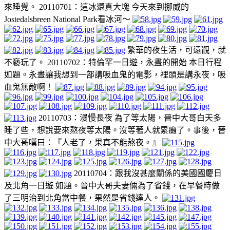
來睡覺。 20110701：這冰還真大塊 今天來到挪威的
Jostedalsbreen National Park看冰河～
繁華的夜生活，可遠觀，就
不褻玩了。 20110702：特倫罕一日遊，永晝的開始 本日行程
如題。永晝讓我想到一部講吸血鬼的電影，裡頭是講永夜，吸
血鬼無敵啊！
20110703：漫慢長夜 為了等太陽，晉中大哥白天多
睡了些，想說要來熬夜等太陽。沒等著人就累癱了。事後，晉
中大哥嘆曰：『人老了，果真不能熬夜。』
20110704：跟我沒甚麼關係的美國國慶日
及北角一日遊 如題。晉中大哥夫妻倆為了省錢，在早餐時做
了三明治到北角當中餐，果然是省錢達人。