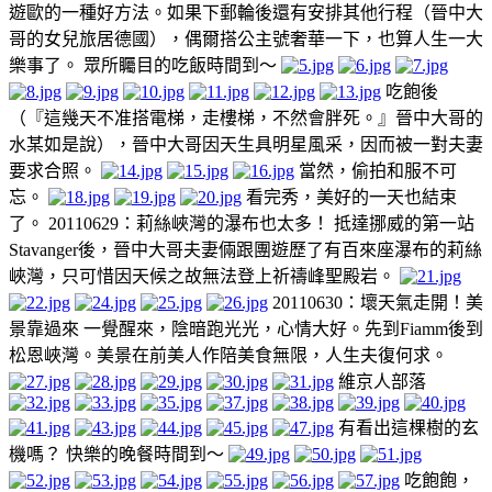
遊歐的一種好方法。如果下郵輪後還有安排其他行程（晉中大
哥的女兒旅居德國），偶爾搭公主號奢華一下，也算人生一大
樂事了。 眾所矚目的吃飯時間到～
吃飽後
（『這幾天不准搭電梯，走樓梯，不然會胖死。』晉中大哥的
水某如是說），晉中大哥因天生具明星風采，因而被一對夫妻
要求合照。
當然，偷拍和服不可
忘。
看完秀，美好的一天也結束
了。 20110629：莉絲峽灣的瀑布也太多！ 抵達挪威的第一站
Stavanger後，晉中大哥夫妻倆跟團遊歷了有百來座瀑布的莉絲
峽灣，只可惜因天候之故無法登上祈禱峰聖殿岩。
20110630：壞天氣走開！美
景靠過來 一覺醒來，陰暗跑光光，心情大好。先到Fiamm後到
松恩峽灣。美景在前美人作陪美食無限，人生夫復何求。
維京人部落
有看出這棵樹的玄
機嗎？ 快樂的晚餐時間到～
吃飽飽，