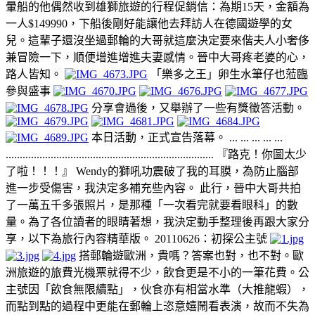
暈船的他偶然收到雄獅旅遊的行程促銷信：為期15天，金額為
一人$149990，下船後剛好能讓他去拜訪人在德國遊學的女
兒。這輩子還沒坐過郵輪的大哥就這麼決定要來偕夫人小奢侈
兼冒險一下，順便增進增進夫妻感情。晉中大哥疼老婆的心，
路人皆知。
「樂多之王」卵生水筆仔也蒞臨
參與盛事
分享會過後，又舉辦了一些有獎徵答活動。
本日活動，正式宣告落幕。 ... ... ... ... ...
.......................................................................... 『路克！你圖太少
了啦！！！』 Wendy的獅吼功震破了我的耳膜，為防止腦部
進一步受傷害，我決定多補充些內容。 此行，晉中大哥共拍
了一萬五千多張照片，是那種「一次看完就要看眼科」的數
量。為了各位讀者的眼睛著想，我決定動手整理後再跟大家分
享，以下為旅行內容精華版。 20110626：初探公主號
搭郵輪遊歐洲，貴嗎？答案也對，也不對。歐
洲旅遊的旅費光機票就得不少，飲食更是不小的一筆花費。公
主號因「飲食無限續點」，伙食亦有相當水準（大推龍蝦），
而點到點的過程中更能在郵輪上恣意嬉鬧看表演，故而不失為