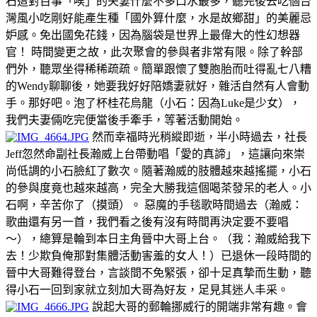
石這對百事「唉」的夫妻什麼不多口水最多，聽完後去吃個台
灣風小吃剛好能產生種「國外算什麼，水是故鄉甜」的美麗忌
妒感。免出國免花錢，因為腦袋是世界上最偉大的性幻想器
官！ 時間變更之故，此次聚會的參與者非常有限。除了幹部
們外，聽眾坐得稀稀疏疏。簡單跟懷了雙胞胎而吐得亂七八糟
的Wendy聊聊後，她要我好好陪嬌妻就好，雜活自然有人會動
手。那好吧。泡了杯桂花烏龍（小石：因為Luke是少女），
我們夫妻倆吃完便當後手牽手，等著活動開始。
然而幸福時光稍縱即逝，半小時過去，社長
Jeff忽然命副社長瀚威上台帶動唱「愛的真諦」，這讓向來崇
尚低調的小石臉紅了數次。隨著瀚威的肢體越來越搖擺，小石
的參與度竟也越來越高，完全大勝我這個喝茶發呆的老人。小
石啊，辛苦你了（摸頭）。 惡魔的手毯歌時間過去（瀚威：
歌曲還有另一首，我們看之後有沒有時間再決定要不要唱
～），總算是輪到本日主角晉中大哥上台。（我：瀚威給我下
去！少欺負俺那對集體活動害羞的女人！）已退休一段時間的
晉中大哥難得登台，言談間不免緊張，卻十足真摯而生動，聽
得小石一回到家就立刻加大哥為好友，足見其迷人丰采。
說起大哥的郵輪挪威行的開端非常有趣。會