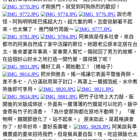
才剛進門，就受到阿狗熱烈的歡迎！
說也奇
怪，阿狗明明尾巴搖超大力，超亢奮的啊，怎麼就躺著不起
來，也太懶了。 進門做竹筒飯～
阿美族是母系社會，來自
都市的阿美自然成了家中活躍的那位。她跟老公原本定居在台
北，後來婆婆年事高，家事需人幫忙，倆就回了男方的故鄉，
在這個好山好水之地打造一間竹屋，還得獎了呢！
備好工具，開始動工！（捲袖子）
把米倒進去，搖一搖讓它表面平整後再倒，
差不多七、八分滿就用葉子封口，再罩上一層錫箔紙，水中煮
熟後即可享用。
把竹子往地上大力敲，扳
開後的米飯成條狀，外面有一層薄薄的竹膜是可以吃的。飯中
會帶有竹子的清香。 「為什麼那狗都在原地不動啊？」 「喔
牠啊，髖關節退化了，站不起來。」 原來如此，是葛格誤會
你了，好乖好乖，要好長壽喔。
阿美說有準
備豐盛的要來招待我們，但是餐具要自製！哇，吃這頓飯也太