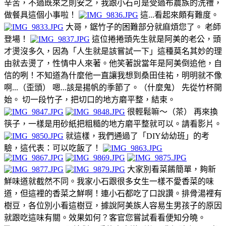
辛苦，不過既來之則安之，我跟小石可是受過布農族的洗禮，
做餐具這個小事啦！
這...看起來頗有難度。
大哥，鋸竹子的困難部分就麻煩您了。 老師
登場！
這位捲捲頭先生就是阿美的老公，頭
才燙沒多久，因為「人生就是該嘗試一下」這種莫名其妙的理
由就去燙了，性情中人來著。他笑著說當年是阿美倒追他，自
信的咧！不知道為什麼他一直讓我想到桑田佳祐，明明就不像
啊...（歪頭） 嗯...該是揚帆的季節了。（什麼鬼） 先從竹杯開
始。 切一段竹子，把切口的地方磨平整，結束。
很輕鬆嘛～（茶） 再來換
筷子，一樣是用砂紙把粗糙的地方磨平整就可以。請看影片。
就這樣，我們通過了「DIY幼幼班」的考
驗，這代表：可以吃飯了！
大家別看菜餚簡單，夠新
鮮味道就截然不同。我家小石跟很多女生一樣不愛香菜的味
道，但這裡的香菜之鮮啊！連小石都吃了口說讚。排骨湯裡有
樹豆，各位別小看這樹豆，據說阿美族人容易生男孩子的原因
就跟吃這味有關。效果如何？客官您嘗試看看便知分曉。