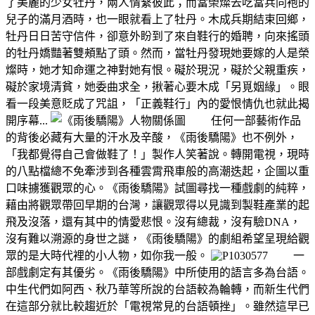
了美麗的少女牡丹，兩人情繫彼此；而當榮燦去吃當兵同袍的
兒子的滿月酒時，也一眼就看上了牡丹。木成兵期結束回鄉，
牡丹日日苦守信件，卻意外盼到了來自鞋行的婚聘，向來搖頭
的牡丹嬌豔著雙頰點了頭。然而，當牡丹發現她要嫁的人是榮
燦時，她才知命運之神對她有恨。礙於現況，礙於父親重疾，
礙於家境清貧，她委曲求全，揪著心要木成「另覓姻緣」。眼
看一段美意貶成了咒詛，「正義鞋行」內的愛恨情仇也就此揭
開序幕...
任何一部藝術作品
的背後必藏有大量的汗水及辛酸，《雨後驕陽》也不例外，
「我都覺得自己會做鞋了！」製作人笑著說。轉開電視，現時
的八點檔總不免牽涉到各種雲霄飛車般的高潮迭起，企圖以重
口味擄獲觀眾的心。《雨後驕陽》試圖尋找一種戲劇的純粹，
藉由將觀眾帶回早期的台灣，讓觀眾得以見識到製鞋產業的起
飛及沒落，還有其中的情愛悲恨。沒有總裁，沒有驗DNA，
沒有難以溯源的身世之謎，《雨後驕陽》的劇組希望呈現給觀
眾的是大時代裡的小人物，如你我一般。
一
部戲劇定有其優劣。《雨後驕陽》中所使用的語言多為台語。
中生代們如阿西、秋乃華等所說的台語較為輪轉，而新生代們
在這部分就比較趨近於「電視常見的台語頓挫」。雖然這早已