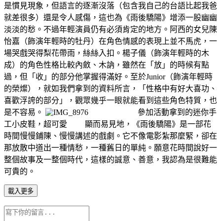
是慣見現象，但語言的逐漸沒落（包含我自己的台語比起我爸
就差很多）還是令人感傷，這也為《雨後驕陽》增添一股幽幽
淡淡的愁。不過年輕演員仍有必須肯定的地方。阿西的女兒陳
怡嘉（飾演年輕時的牡丹）在角色情感的表現上並不馬虎，一
場哭戲哭得梨花帶雨，絲絲入扣。楊子儀（飾演年輕時的木
成）的角色性格比較內斂、木訥，雖然在「放」的時候有點
過，但「收」的部分他掌握得滿好。至於Junior（飾演年輕時
的榮燦），就如我們拿到的資料所言，「性格中有好大喜功、
喜歡浮誇的部分」，觀眾幾乎一眼就能看到這些角色特質，也
是不容易。
參加活動拿到的迷你手
工小皮鞋，超可愛 顯而易見地，《雨後驕陽》是一部花
時間慢慢鋪陳、慢慢講述的戲劇。它不像電影紮那麼緊，卻在
那放散中道出一種情愁，一種舊日的單純。願意花時間說好一
整個故事及一整個時代，這樣的誠意、善意，我認為是很難能
可貴的。
載入更多