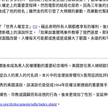
人權史上的重要里程碑。然而電影的結局也是悲。因為三年後的金
道改成了他的姓名；雖然金的死引發了大規模的暴動，而暴動也幫
過了「世界人權宣言」
[5]
，藉此表明所有人類都應享有的權利，後
德斯橋上的演說所言，「如果說塞爾瑪事件教導了我們甚麼，那
就面臨改變，人權每天可能都或進或退或擴大了範圍。永遠的和
橋後來成為黑人民權運動的重要紀念場所。美國首任黑人總統歐
從白人的黑人的代名詞。本片中的金便說麥爾坎X曾用這詞批評
優秀的美國演說，該演說也是促成1964年民權法案通過的重要推
膚色、宗教或國籍而有歧視的行為。後來更增加了性別，並延伸
n.org/zh/documents/udhr/index.shtml
。