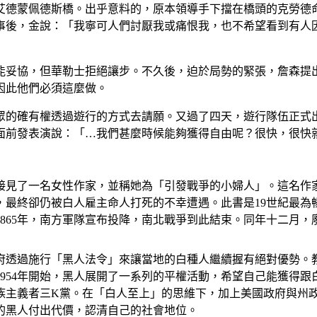
艾德蒙佩德斯橋。出乎意料的，原本領導手下擋在橋頭的克勞德
事後，金說：「我寧可人們討厭我或痛恨我，也不希望看到有人
。
能妥協，但華勒士拒絕讓步。不久後，迫於局勢的緊張，詹森提
因此他們必須這麼做。
眾的確有權透過遊行的方式去請願。又過了四天，遊行隊伍正式
面前發表演說：「…我們甚麼時候能夠獲得自由呢？很快，很快
肯接見了一名女性作家，並稱她為「引發戰爭的小婦人」。這名
，最終卻仍被白人雇主命人打死的不幸遭遇。此書是19世紀最為
865年，南方軍隊宣布投降，南北戰爭到此結束。同年十二月
府透過施行「黑人法令」來讓當地的白種人繼續握有絕對優勢。
954年開始，黑人展開了一系列的平權活動，希望自己能獲得
族主義者三K黨。在「白人至上」的思維下，加上美國政府與州
的黑人付出代價，認清自己的社會地位。