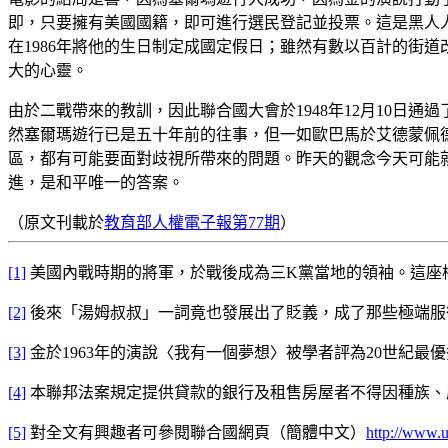
即，只要擁有美國國籍，即可進行選民登記並投票。這是黑人
在1986年將他的生日制定成國定假日；雖然有數以百計的街
大的心靈。
由於二戰帶來的教訓，因此聯合國大會於1948年12月10日通
然塞爾瑪遊行已是五十年前的往事，但一如歐巴馬於艾德蒙佩
區，都有可能要面對歧視所帶來的問題。昨天的觀念今天可能
進，是和平唯一的答案。
（原文刊載於
教育部人權電子報第77期
）
[1]
美國內戰時期的將軍，於戰後成為三K黨當地的領袖。這座
[2]
後來「湯姆叔叔」一詞竟也發展出了貶義，成了那些極端服
[3]
金於1963年的演說〈我有一個夢想〉被學者評為20世紀最
[4]
本聯邦法案規定提供貸款的銀行及租售房屋者不得因種族、
[5]
對全文有興趣者可參閱聯合國網頁（簡體中文）
http://www.u