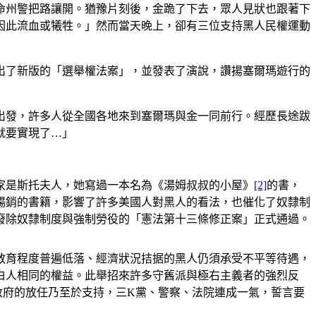
命州警把路讓開。猶豫片刻後，金跪了下去，眾人見狀也跟著下
因此流血或犧牲。」然而當天晚上，卻有三位支持黑人民權運動
出了新版的「選舉權法案」，並發表了演說，讚揚塞爾瑪遊行的
出發，許多人從全國各地來到塞爾瑪與金一同前行。經歷長途跋
就要實現了…」
作家是斯托夫人，她寫過一本名為《湯姆叔叔的小屋》
[2]
的書，
暢銷的書籍，影響了許多美國人對黑人的看法，也催化了奴隸制
，廢除奴隸制度與強制勞役的「憲法第十三條修正案」正式通過。
教育程度普遍低落、經濟狀況拮据的黑人仍須承受不平等待遇，
跟白人相同的權益。此舉招來許多守舊派與極右主義者的強烈反
政府的放任乃至於支持，三K黨、警察、法院連成一氣，誓言要