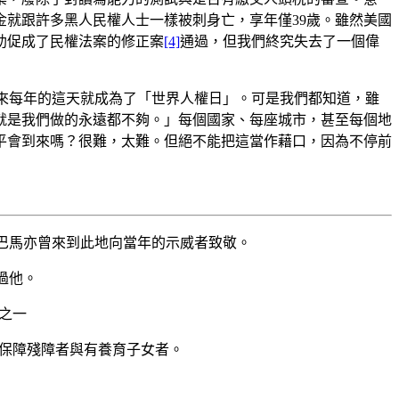
就跟許多黑人民權人士一樣被刺身亡，享年僅39歲。雖然美國
助促成了民權法案的修正案
[4]
通過，但我們終究失去了一個偉
來每年的這天就成為了「世界人權日」。可是我們都知道，雖
就是我們做的永遠都不夠。」每個國家、每座城市，甚至每個地
平會到來嗎？很難，太難。但絕不能把這當作藉口，因為不停前
巴馬亦曾來到此地向當年的示威者致敬。
過他。
手之一
保障殘障者與有養育子女者。