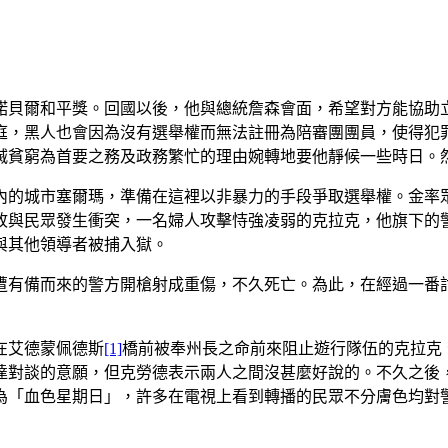
頒諾貝爾和平獎。回國以後，他與總統詹森會面，希望對方能協助
庭，黑人也會因為沒有選舉權而無法註冊為陪審團團員，使得犯
滅貧窮為首要之務及政務繁忙的理由婉轉地要他靜候一些時日。
內的城市塞爾瑪，準備在這裡以非暴力的手段爭取選舉權。金率
故與民眾發生衝突，一名婦人攻擊恃強凌弱的克拉克，他旗下的
與其他領導者被捕入獄。
遭有備而來的警方開槍射成重傷，不久死亡。為此，在經過一番
在艾德蒙佩德斯
[1]
橋前被奉州長之命前來阻止遊行隊伍的克拉克
達對談的意願，但克勞德表示兩人之間沒甚麼好說的。不久之後
為「血色星期日」，許多在電視上看到轉播的民眾不分膚色均對