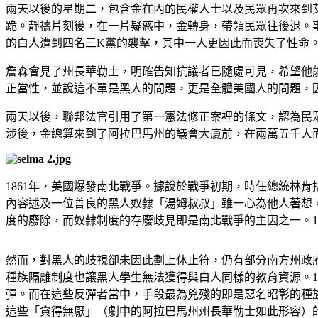
兩天以後的星期二，包含金在內的民權人士以及民眾再次來到
跪。靜禱片刻後，在一片疑惑中，金轉身，帶領民眾往後退。
的白人遭到四名三K黨的襲擊，其中一人更因此而喪失了性命
詹森會見了州長華勒士，明確告知抗議者已隨處可見，希望他
正當性，並說這不單是黑人的問題，更是全體美國人的問題，
兩天以後，聯邦法官引用了第一憲法修正案裡的條文，認為民
涉後，金總算來到了阿拉巴馬州的議會大廈前，在兩萬五千人
1861年，美國爆發南北戰爭。據說於戰爭初期，時任總統林
內容述及一位善良的黑人奴隸「湯姆叔叔」雖一心為他人著想
度的廢除，而奴隸制度的存廢歧見即是南北戰爭的主因之一。1
然而，對黑人的歧視卻未因此劃上休止符，仍有部分南方州政
種族隔離制度也讓黑人學生無法獲得與白人同樣的教育資源。1
彈。而在這些反彈者當中，手段最為兇殘的即是惡名昭彰的種
這些「貪得無厭」（劇中的阿拉巴馬州州長華勒士如此形容）