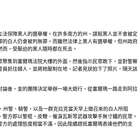
立法保障黑人的選舉權。在許多南方的州，謀殺黑人並不會被定
罪的白人仍會被判無罪。而雖然法律上黑人有選舉權，但州政府
然而，受壓迫的黑人隨時都在死去。
眾聚集到塞爾瑪法院大樓的外面，然後指示民眾跪下，並對警察
警員抓住婦人，並將她壓制在地，記者見狀拍下了照片，隔天該
討論後，金的團隊決定舉辦一場大遊行，從塞爾瑪一路走到阿拉
、州警、騎警，以及一群克拉克當天早上徵召來的白人所阻
，警方即以警棍、皮鞭、催淚瓦斯等武器攻擊手無寸鐵的民眾。
警方的處理態度相當不滿，因此陸續趕抵塞爾瑪表達他們的支