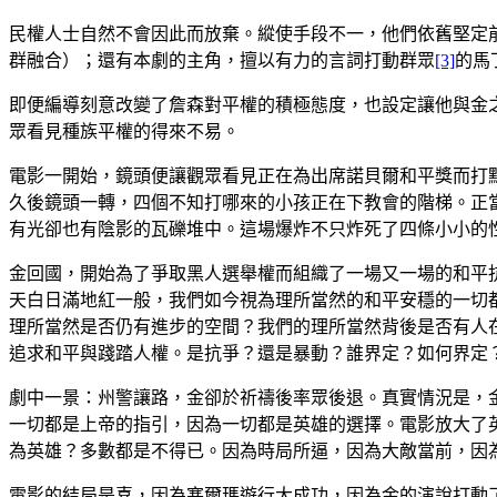
民權人士自然不會因此而放棄。縱使手段不一，他們依舊堅定
群融合）；還有本劇的主角，擅以有力的言詞打動群眾
[3]
的馬
即便編導刻意改變了詹森對平權的積極態度，也設定讓他與金
眾看見種族平權的得來不易。
電影一開始，鏡頭便讓觀眾看見正在為出席諾貝爾和平獎而打
久後鏡頭一轉，四個不知打哪來的小孩正在下教會的階梯。正
有光卻也有陰影的瓦礫堆中。這場爆炸不只炸死了四條小小的
金回國，開始為了爭取黑人選舉權而組織了一場又一場的和平
天白日滿地紅一般，我們如今視為理所當然的和平安穩的一切
理所當然是否仍有進步的空間？我們的理所當然背後是否有人
追求和平與踐踏人權。是抗爭？還是暴動？誰界定？如何界定
劇中一景：州警讓路，金卻於祈禱後率眾後退。真實情況是，
一切都是上帝的指引，因為一切都是英雄的選擇。電影放大了
為英雄？多數都是不得已。因為時局所逼，因為大敵當前，因
電影的結局是喜，因為塞爾瑪遊行大成功，因為金的演說打動