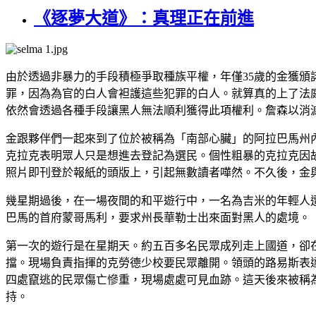
《逐夢大道》：真理正在前進
由於透過非暴力的手段積極爭取種族平權，年僅35歲的金獲
罪，因為為官的白人會袒護這些犯罪的白人。就算真的上了法
依然會透過各種手段讓黑人無法順利獲得此項權利。詹森以消
金跟夥伴們一起來到了位於被稱為「南部心臟」的阿拉巴馬州
克拉克表明眾人只是想進去登記為選民。個性粗暴的克拉克因
照片即刊登於報紙的頭版上，引起無數讀者嘩然。不久後，金
幾星期過後，在一場夜間的和平遊行中，一名為吉米的年輕人
巴馬的首府蒙哥馬利，要求州長華勒士出來面對黑人的處境。
第一次的遊行是在星期天。約五百多名民眾成列走上國道，卻
擋。現場負責指揮的克勞德少校要民眾離開。領頭的路易斯表
四處竄逃的民眾傷亡慘重，現場處處可見血跡。這天後來被稱
持。