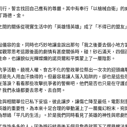
前行，誓言找回自己應有的尊嚴。其中有奉行「以槍械自衛」的
丁路德‧金。
之間的關係從現實生活中的「英雄惜英雄」成了「不得已的盟友
點儀容的金，同時也巧妙地讓金說出那句「我之後要去個小地方
當觀眾思考這跟後面的劇情有甚麼關係時，碰！砂石滿天，四個
性命，也讓貌似光輝燦爛的諾貝爾和平獎蒙上了一層陰影。
抗爭活動。藐視人權、食古不化的警政單位祭出一次次的迎頭痛
都是先人用血汗換得的。但最容易讓人落入陷阱的，卻也是這些
在落淚？看看那些攻擊抗爭者的警察吧，他們是否也只是在守護
？我們永遠都要去思考、去自問。
金與相關單位已私下妥協，彼此讓步，讓傷亡降至最低。電影刻
英雄的重要性，為本來十足合理的舉動灑上了一層魔幻粉末，宛
為想過「平凡的生活」。於是我們同時看見了英雄的神性與悲劇
了許許多多的人，因為遊行結束後五個月詹森就簽下了選舉權法