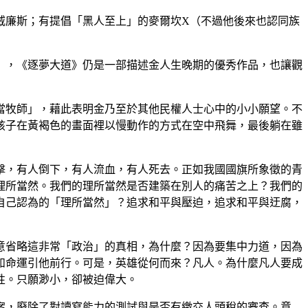
威廉斯；有提倡「黑人至上」的麥爾坎X（不過他後來也認同族
」，《逐夢大道》仍是一部描述金人生晚期的優秀作品，也讓觀
當牧師」，藉此表明金乃至於其他民權人士心中的小小願望。不
孩子在黃褐色的畫面裡以慢動作的方式在空中飛舞，最後躺在雖
擊，有人倒下，有人流血，有人死去。正如我國國旗所象徵的青
理所當然。我們的理所當然是否建築在別人的痛苦之上？我們的
自己認為的「理所當然」？追求和平與壓迫，追求和平與迂腐，
意省略這非常「政治」的真相，為什麼？因為要集中力道，因為
如命運引他前行。可是，英雄從何而來？凡人。為什麼凡人要成
性。只願渺小，卻被迫偉大。
案，廢除了對讀寫能力的測試與是否有繳交人頭稅的審查。意