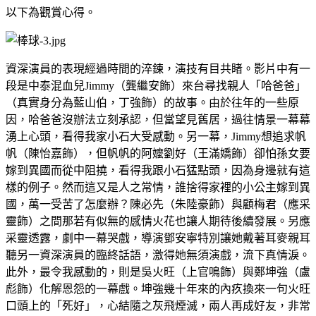
以下為觀賞心得。
資深演員的表現經過時間的淬鍊，演技有目共睹。影片中有一
段是中泰混血兒Jimmy（龔繼安飾）來台尋找親人「哈爸爸」
（真實身分為藍山伯，丁強飾）的故事。由於往年的一些原
因，哈爸爸沒辦法立刻承認，但當望見舊居，過往情景一幕幕
湧上心頭，看得我家小石大受感動。另一幕，Jimmy想追求帆
帆（陳怡嘉飾），但帆帆的阿嬤劉好（王滿嬌飾）卻怕孫女要
嫁到異國而從中阻撓，看得我跟小石猛點頭，因為身邊就有這
樣的例子。然而這又是人之常情，誰捨得家裡的小公主嫁到異
國，萬一受苦了怎麼辦？陳必先（朱陸豪飾）與顧梅君（應采
靈飾）之間那若有似無的感情火花也讓人期待後續發展。另應
采靈透露，劇中一幕哭戲，導演鄧安寧特別讓她戴著耳麥親耳
聽另一資深演員的臨終話語，激得她無須演戲，流下真情淚。
此外，最令我感動的，則是吳火旺（上官鳴飾）與鄭坤強（盧
彪飾）化解恩怨的一幕戲。坤強幾十年來的內疚換來一句火旺
口頭上的「死好」，心結隨之灰飛煙滅，兩人再成好友，非常