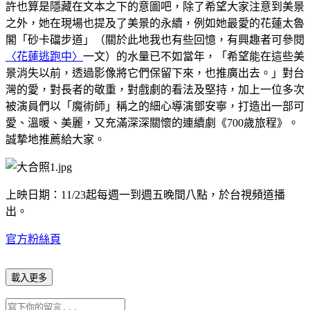
許也算是隱藏在文本之下的意圖吧，除了希望大家注意到美景
之外，她在現場也提及了美景的永續，例如她最愛的花蓮太魯
閣「砂卡礑步道」（關於此地我也有些回憶，有興趣者可參閱
〈花蓮逃跑中〉
一文）的水量已不如當年，「希望能在這些美
景消失以前，透過影像將它們保留下來，也推廣出去。」對台
灣的愛，對長者的敬重，對戲劇的看法及堅持，加上一位多次
被演員們以「魔術師」稱之的細心導演鄧安寧，打造出一部可
愛、溫暖、美麗，又充滿深深關懷的連續劇《700歲旅程》。
誠摯地推薦給大家。
上映日期：11/23起每週一到週五晚間八點，於台視頻道播
出。
官方粉絲頁
載入更多