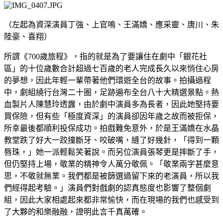
（左起為資深演員丁強、上官鳴、王滿嬌、應采靈、唐川、朱
陸豪、喜翔）
所謂《700歲旅程》，指的就是為了要讓住在劇中「銀花社
區」的十位歲數合計超過七百歲的老人完成長久以來悄住心房
的夢想，因此年輕一輩帶著他們環遊全台的故事。拍攝過程
中，劇組繞行台灣二十圈，足跡遍布全台八十大精選景點。熱
血製片人陳慧玲透露，由於劇中演員多為長者，因此她堅持要
買保險，但有些「極度資深」的演員卻因年歲之故而被拒保，
所幸最後都順利投保成功。拍戲難免意外，於是王滿嬌在水晶
教堂跌了好大一跤撞斷牙、咬破嘴，縫了好幾針，「得到一顆
唇珠，」她一派輕鬆笑著說。而另位演員張琴更是摔斷了手，
但仍堅持上場，敬業的精神令人萬分敬佩。「敬業兩字甚麼意
思，不敬就無業。我們都是被篩選過留下來的老演員，所以我
們經得起考驗。」演員們對戲劇的認真態度也影響了整個劇
組，因此大家相處起來都非常愉快，而在現場的我們也感受到
了大夥的和樂融融，證明此言千真萬確。