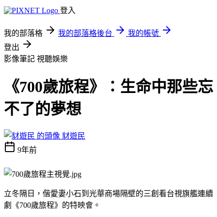
登入
我的部落格
我的部落格後台
我的帳號
登出
影像筆記
視聽娛樂
《700歲旅程》：生命中那些忘
不了的夢想
豺遊民
9年前
立冬隔日，偕愛妻小石到光華商場隔壁的三創看台視旗艦連續
劇《
700
歲旅程》的特映會。