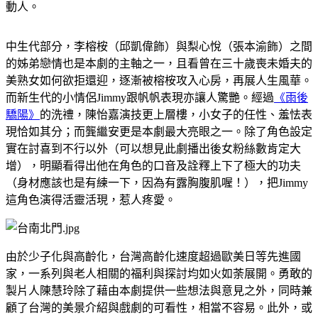
動人。
中生代部分，李榕桉（邱凱偉飾）與梨心悅（張本渝飾）之間
的姊弟戀情也是本劇的主軸之一，且看曾在三十歲喪未婚夫的
美熟女如何欲拒還迎，逐漸被榕桉攻入心房，再展人生風華。
而新生代的小情侶Jimmy跟帆帆表現亦讓人驚艷。經過
《雨後
驕陽》
的洗禮，陳怡嘉演技更上層樓，小女子的任性、羞怯表
現恰如其分；而龔繼安更是本劇最大亮眼之一。除了角色設定
實在討喜到不行以外（可以想見此劇播出後女粉絲數肯定大
增），明顯看得出他在角色的口音及詮釋上下了極大的功夫
（身材應該也是有練一下，因為有露胸腹肌喔！），把Jimmy
這角色演得活靈活現，惹人疼愛。
由於少子化與高齡化，台灣高齡化速度超過歐美日等先進國
家，一系列與老人相關的福利與探討均如火如荼展開。勇敢的
製片人陳慧玲除了藉由本劇提供一些想法與意見之外，同時兼
顧了台灣的美景介紹與戲劇的可看性，相當不容易。此外，或