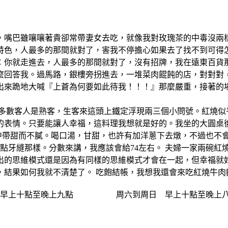
，嘴巴雖嚷嚷著貴卻常帶妻女去吃，就像我對玫瑰茶的中毒沒兩樣
特色，人最多的那間就對了，害我不停擔心如果去了找不到可得怎
：你就走進去，人最多的那間就對了，沒有招牌，我在遠東百貨
麼回答我。過馬路，銀樓旁拐進去，一堆菜肉餛飩的店，對對對，
出來跪地大喊『上蒼為何要如此待我！！！』那麼嚴重，接著的場
多數客人是熟客，生客來這頭上鐵定浮現兩三個小問號。紅燒似
的表情。只要能讓人幸福，這料理我想就是好的。我坐的大圓桌
中帶甜而不膩。喝口湯，甘甜，也許有加洋蔥下去燉，不過也不
點牙縫那樣。分數來講，我應該會給74左右。 夫婦一家兩碗紅
出的思維模式還是因為有同樣的思維模式才會在一起，但幸福就好
講，結果如何我就不清楚了。 吃飽結帳，我想我還會來吃紅燒牛
周五 早上十點至晚上九點 周六到周日 早上十點至晚上