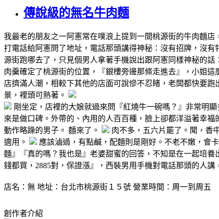
傳說級的無名牛肉麵
我最老的朋友之一阿憲常在噗浪上提到一間桃源街的牛肉麵店
打電話給阿憲問了地址，電話那頭講得神秘：沒有招牌，沒有
源街跑哪去了，只見個男人拿著手機說出跟阿憲同樣神秘的話
肉羹確定了桃源街的位置，『銀樓旁邊那條走進去』，小姐這
店擠滿人潮，相較下其他的店面可說慘不忍睹，老闆都快要跑
景，裡頭可熱著。
剛坐定，店裡的大娘就過來問『紅燒牛一碗嗎？』非常明顯
來是做口碑。外帶的、內用的人百百種，臉上卻都洋溢著幸福
動作略躁的男子。 麵來了。
肉不多，五六片罷了。聞，香
適用。
應該滷過，有點鹹，配麵則是剛好。不老不嫩，會卡
麵』『真的嗎？我也是』老婆甜蜜的回答，不知是在一起培養
錢都買，2885對，保證漲』，西裝男用手機對電話那頭的人
店名：無 地址：台北市桃源街１５號 營業時間：周一到
創作者介紹