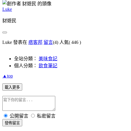
Luke
豺遊民
Luke 發表在
痞客邦
留言
(4)
人氣(
446
)
全站分類：
美味食記
個人分類：
飲食筆記
▲top
載入更多
公開留言
私密留言
發佈留言