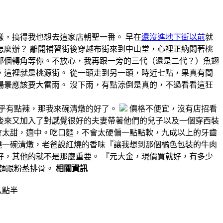
，搞得我也想去這家店朝聖一番。 早在
還沒進地下街以前
就
麼辦？ 離開補習街後穿越布街來到中山堂，心裡正納悶著桃
那個轉角等你。不放心，我再跟一旁的三代（還是二代？）魚翅
這裡就是桃源街。 從一頭走到另一頭，時近七點，果真有間
景應該要大雷雨。 沒下雨，有點涼倒是真的，不過看看這狂
乎有點辣，那我來碗清燉的好了。
價格不便宜，沒有店招看
後來又加入了對感覺很好的夫妻帶著他們的兒子以及一個穿西裝
會太甜，適中。吃口麵，不會太硬偏一點點軟，九成以上的牙齒
燒一碗清燉，老爸說紅燒的香味『讓我想到那個橘色包裝的牛肉
，其他的就不是那麼重要。 『元大金，現價買就好，有多少
肉麵跟粉蒸排骨。
相關資訊
八點半