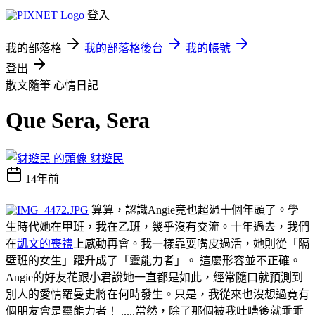
登入
我的部落格
我的部落格後台
我的帳號
登出
散文隨筆
心情日記
Que Sera, Sera
豺遊民
14年前
算算，認識Angie竟也超過十個年頭了。學
生時代她在甲班，我在乙班，幾乎沒有交流。十年過去，我們
在
凱文的喪禮
上感動再會。我一樣靠耍嘴皮過活，她則從「隔
壁班的女生」躍升成了「靈能力者」。 這麼形容並不正確。
Angie的好友花跟小君說她一直都是如此，經常隨口就預測到
別人的愛情羅曼史將在何時發生。只是，我從來也沒想過竟有
個朋友會是靈能力者！ .....當然，除了那個被我吐嘈後就乖乖