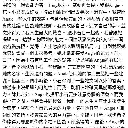
閉嘴的「假靈能力者」Tony以外。 感動再會後，我跟Angie、
花、小君變成好友，陸續也跟她們出去幾次。過程中，我曾問
Angie一些人生的課題，包含情感方面的，她都給了我相當中
肯的建議。因為她的鼓勵，我勇敢做自己，追求自己的夢，並
意外得到了我人生最大的驚喜。 跟小石在一起後，我曾跟她
提過Angie這號人物跟她的能力。個性活潑又內向的小石一開
始有點抗拒，覺得「人生怎麼可以跳關看結局？」直到我跟她
說只是當成一個未來參考，她才漸漸接受Angie的能力。前些
日子，因為小石有些工作上的疑惑，所以我跟Angie約在咖啡
店，希望她能給小石一些建議。 方式是簡單的：小石給Angie
她的名字、生肖還有問題，Angie便用她的能力去給她一些建
議。暢談三、四小時後，小石得到了一些她意料以外的答案，
她從來也沒想過的可能性；而我，則相信她確實具備那樣的能
力。除此之外，Angie也提醒小石要多注意身體的保養。而我
跟小石之間，也將會共同經營「我們」的人生。無論未來發生
什麼事，我都會盡自己最大的力量，陪在她身旁。 Angie，謝
謝你的支持，我會盡最大的努力讓小石幸福。同時，我也希望
你能得到專屬於你的幸福。因為，你應得的。 最後，Angie的