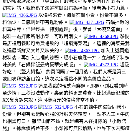
群的餐飲店來說，「釜山館」的清潔程度至少有在前五名。
初次拜訪，我們點了海鮮煎餅跟石鍋拌飯，後者為小石力薦。
以價格來看，海鮮煎餅小貴，份量不算多，
料偏少，口感則是帶有麵粉甜。
石鍋拌飯的
料算中等，但是經過「特別處理」後，就會「大碗又滿羹」。
材料一為拌飯所附小菜，可取用兩次。
然後
是店裡用餐即可免費暢飲的「超讚海菜湯」。這裡的海菜是我
吃過最新鮮又大片又味美的。
加入上述兩道
材料後，再加入店裡的辣醬，經小石魔匙一拌，立刻成了料多
味美的「石鍋拌飯最終豪華完成版」。
超級
好吃！（豎大拇指） 約莫間隔了一個月後，我們大概是第三
或四次拜訪釜山館，這次決定嚐點不同的高價位產品。
這是我點的韓式海鮮鍋。那鍋小到我看到時
至少愣了三秒沒法動作，裏頭的料更是貧脊。比起滿街氾濫的
XX臭臭鍋來說，這同樣百元的價格非常不值。
小石的辣牛肉湯飯同樣小
份量，但卻有著能暖心腸的舒服天然辣度，一點不人工。牛肉
也相當可口。 離釜山館不遠，就是總有人在排隊的「小飯館
兒」。據說價格差不多，小菜卻可無限續點，也許下次去那嚐