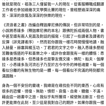
後就是現在，祖孫三人僅留我一人的現在，從客服轉職成翻譯
工作者也參加過幾次文學獎比賽的現在，曾經歷過深深的痛
苦、深深的哀傷及深深的快樂的現在。
《流浪者之書》改編自釋迦摩尼佛的傳說，但非常特別的是，
小說將悉達多（釋迦摩尼佛的本名）跟佛陀拆成兩個人物，書
中甚至還有兩人見面及對話的描寫，引起了一些讀者及譯者的
反彈（詳見譯者序）。然而若你跟我一樣花時間慢慢地讀，融
入赫曼‧赫塞與楊玉功、丁君君的文字之中，融入悉達多歷經
苦難後悟道的平和喜樂之中，或許你會跟我有一樣的體悟：悉
達多是悉達多，但悉達多也是摯友僑文達、佛陀、船夫、伽摩
拉、小悉達多及河流石子乃至於古今中外的神祇魂靈。每一個
看似分離的有無生物均是一體，每一個看似不完滿的時刻都完
滿圓融。
身為一個不安份的靈魂，我總是在尋找些不同的東西，心底有
很多的恐懼、徬徨、無助、憤怒、哀傷、自卑、驕傲、不滿。
藉由這一趟書中之旅，我似乎有所獲得，縱使無法斷言，但也
許更能樂在此刻，至少這是我對自己的期許。如果你跟我一樣